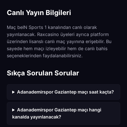
Canlı Yayın Bilgileri
Maç beIN Sports 1 kanalından canlı olarak
yayınlanacak. Raxcasino üyeleri ayrıca platform
üzerinden lisanslı canlı maç yayınına erişebilir. Bu
sayede hem maçı izleyebilir hem de canlı bahis
seçeneklerinden faydalanabilirsiniz.
Sıkça Sorulan Sorular
Adanademirspor Gaziantep maçı saat kaçta?
Adanademirspor Gaziantep maçı hangi
kanalda yayınlanacak?