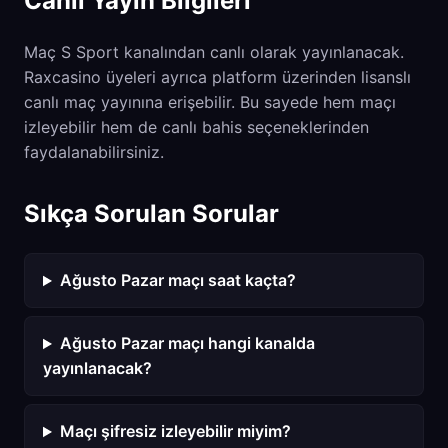
Canlı Yayın Bilgileri
Maç S Sport kanalından canlı olarak yayınlanacak.
Raxcasino üyeleri ayrıca platform üzerinden lisanslı
canlı maç yayınına erişebilir. Bu sayede hem maçı
izleyebilir hem de canlı bahis seçeneklerinden
faydalanabilirsiniz.
Sıkça Sorulan Sorular
Ağusto Pazar maçı saat kaçta?
Ağusto Pazar maçı hangi kanalda
yayınlanacak?
Maçı şifresiz izleyebilir miyim?