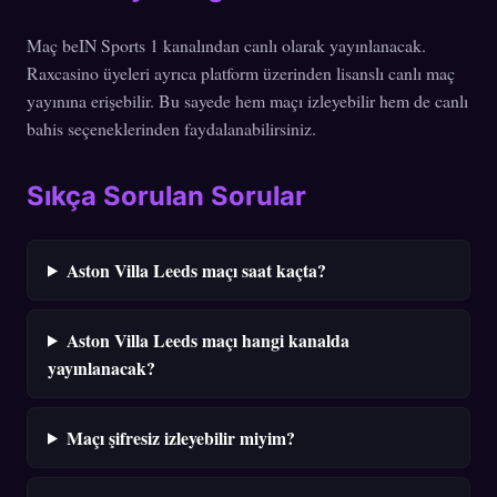
Maç beIN Sports 1 kanalından canlı olarak yayınlanacak.
Raxcasino üyeleri ayrıca platform üzerinden lisanslı canlı maç
yayınına erişebilir. Bu sayede hem maçı izleyebilir hem de canlı
bahis seçeneklerinden faydalanabilirsiniz.
Sıkça Sorulan Sorular
Aston Villa Leeds maçı saat kaçta?
Aston Villa Leeds maçı hangi kanalda
yayınlanacak?
Maçı şifresiz izleyebilir miyim?