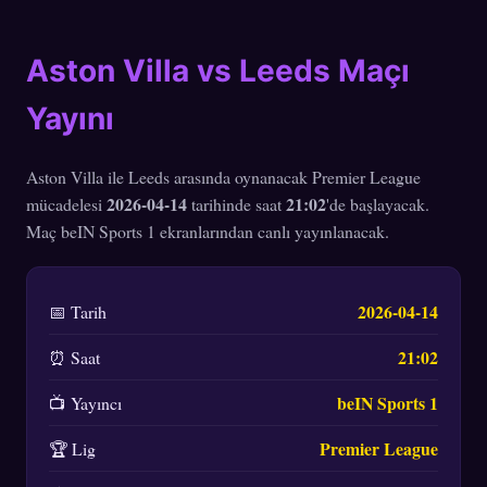
Aston Villa vs Leeds Maçı
Yayını
Aston Villa ile Leeds arasında oynanacak Premier League
2026-04-14
21:02
mücadelesi
tarihinde saat
'de başlayacak.
Maç beIN Sports 1 ekranlarından canlı yayınlanacak.
2026-04-14
📅 Tarih
21:02
⏰ Saat
beIN Sports 1
📺 Yayıncı
Premier League
🏆 Lig