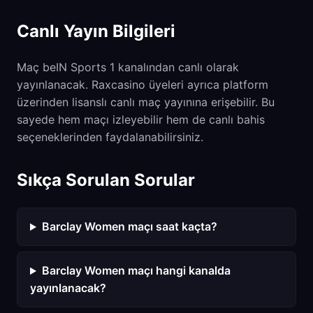
Canlı Yayın Bilgileri
Maç beIN Sports 1 kanalından canlı olarak
yayınlanacak. Raxcasino üyeleri ayrıca platform
üzerinden lisanslı canlı maç yayınına erişebilir. Bu
sayede hem maçı izleyebilir hem de canlı bahis
seçeneklerinden faydalanabilirsiniz.
Sıkça Sorulan Sorular
Barclay Women maçı saat kaçta?
Barclay Women maçı hangi kanalda
yayınlanacak?