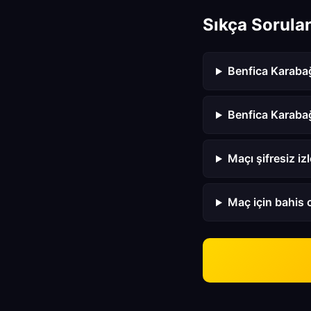
Sıkça Sorula
Benfica Karaba
Benfica Karaba
Maçı şifresiz iz
Maç için bahis 