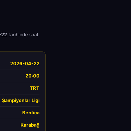
-22
tarihinde saat
2026-04-22
20:00
TRT
Şampiyonlar Ligi
Benfica
Karabağ