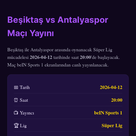
Beşiktaş vs Antalyaspor
Maçı Yayını
Beşiktaş ile Antalyaspor arasında oynanacak Süper Lig
2026-04-12
20:00
mücadelesi
tarihinde saat
'de başlayacak.
Maç beIN Sports 1 ekranlarından canlı yayınlanacak.
2026-04-12
📅 Tarih
20:00
⏰ Saat
beIN Sports 1
📺 Yayıncı
Süper Lig
🏆 Lig