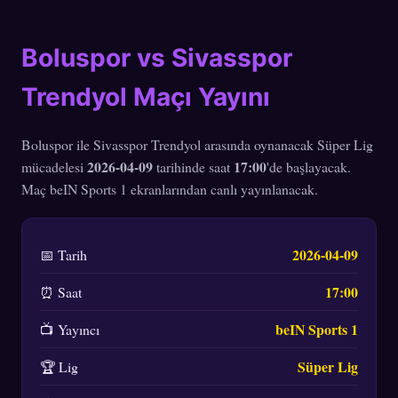
Boluspor vs Sivasspor
Trendyol Maçı Yayını
Boluspor ile Sivasspor Trendyol arasında oynanacak Süper Lig
2026-04-09
17:00
mücadelesi
tarihinde saat
'de başlayacak.
Maç beIN Sports 1 ekranlarından canlı yayınlanacak.
2026-04-09
📅 Tarih
17:00
⏰ Saat
beIN Sports 1
📺 Yayıncı
Süper Lig
🏆 Lig