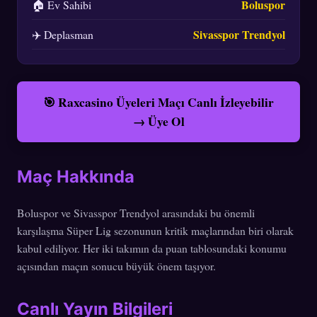
Boluspor
🏠 Ev Sahibi
Sivasspor Trendyol
✈️ Deplasman
🎯 Raxcasino Üyeleri Maçı Canlı İzleyebilir
→ Üye Ol
Maç Hakkında
Boluspor ve Sivasspor Trendyol arasındaki bu önemli
karşılaşma Süper Lig sezonunun kritik maçlarından biri olarak
kabul ediliyor. Her iki takımın da puan tablosundaki konumu
açısından maçın sonucu büyük önem taşıyor.
Canlı Yayın Bilgileri