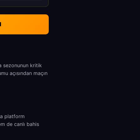
l
 sezonunun kritik
numu açısından maçın
ca platform
em de canlı bahis