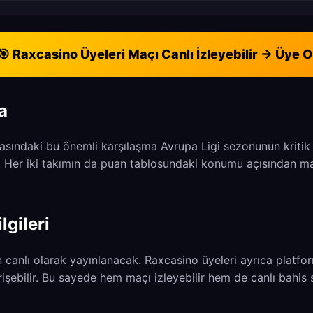
🎯 Raxcasino Üyeleri Maçı Canlı İzleyebilir → Üye O
a
asındaki bu önemli karşılaşma Avrupa Ligi sezonunun kritik 
r. Her iki takımın da puan tablosundaki konumu açısından 
lgileri
 canlı olarak yayınlanacak. Raxcasino üyeleri ayrıca platfor
rişebilir. Bu sayede hem maçı izleyebilir hem de canlı bahis