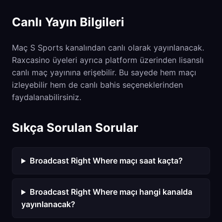
Canlı Yayın Bilgileri
Maç S Sports kanalından canlı olarak yayınlanacak.
Raxcasino üyeleri ayrıca platform üzerinden lisanslı
canlı maç yayınına erişebilir. Bu sayede hem maçı
izleyebilir hem de canlı bahis seçeneklerinden
faydalanabilirsiniz.
Sıkça Sorulan Sorular
Broadcast Right Where maçı saat kaçta?
Broadcast Right Where maçı hangi kanalda
yayınlanacak?