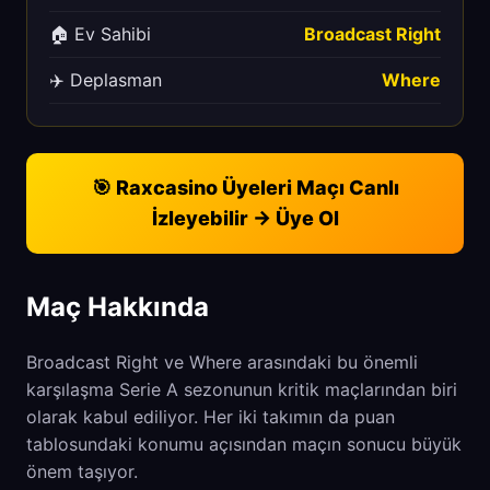
🏠 Ev Sahibi
Broadcast Right
✈️ Deplasman
Where
🎯 Raxcasino Üyeleri Maçı Canlı
İzleyebilir → Üye Ol
Maç Hakkında
Broadcast Right ve Where arasındaki bu önemli
karşılaşma Serie A sezonunun kritik maçlarından biri
olarak kabul ediliyor. Her iki takımın da puan
tablosundaki konumu açısından maçın sonucu büyük
önem taşıyor.