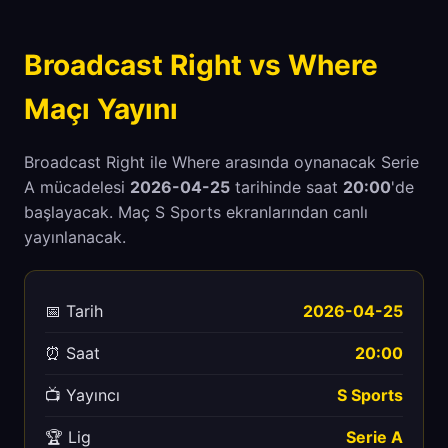
Broadcast Right vs Where
Maçı Yayını
Broadcast Right ile Where arasında oynanacak Serie
A mücadelesi
2026-04-25
tarihinde saat
20:00
'de
başlayacak. Maç S Sports ekranlarından canlı
yayınlanacak.
📅 Tarih
2026-04-25
⏰ Saat
20:00
📺 Yayıncı
S Sports
🏆 Lig
Serie A