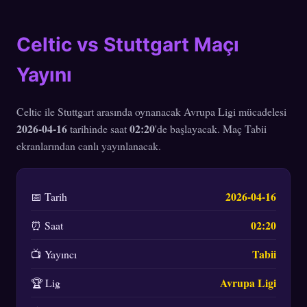
Celtic vs Stuttgart Maçı
Yayını
Celtic ile Stuttgart arasında oynanacak Avrupa Ligi mücadelesi
2026-04-16
02:20
tarihinde saat
'de başlayacak. Maç Tabii
ekranlarından canlı yayınlanacak.
2026-04-16
📅 Tarih
02:20
⏰ Saat
Tabii
📺 Yayıncı
Avrupa Ligi
🏆 Lig