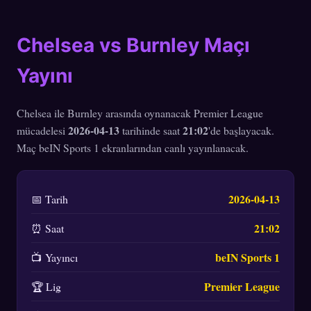
Chelsea vs Burnley Maçı
Yayını
Chelsea ile Burnley arasında oynanacak Premier League
2026-04-13
21:02
mücadelesi
tarihinde saat
'de başlayacak.
Maç beIN Sports 1 ekranlarından canlı yayınlanacak.
2026-04-13
📅 Tarih
21:02
⏰ Saat
beIN Sports 1
📺 Yayıncı
Premier League
🏆 Lig