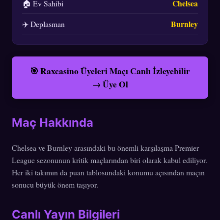
Chelsea
🏠 Ev Sahibi
Burnley
✈️ Deplasman
🎯 Raxcasino Üyeleri Maçı Canlı İzleyebilir
→ Üye Ol
Maç Hakkında
Chelsea ve Burnley arasındaki bu önemli karşılaşma Premier
League sezonunun kritik maçlarından biri olarak kabul ediliyor.
Her iki takımın da puan tablosundaki konumu açısından maçın
sonucu büyük önem taşıyor.
Canlı Yayın Bilgileri