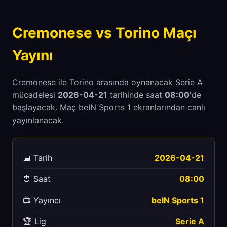
Cremonese vs Torino Maçı
Yayını
Cremonese ile Torino arasında oynanacak Serie A
mücadelesi
2026-04-21
tarihinde saat
08:00
'de
başlayacak. Maç beIN Sports 1 ekranlarından canlı
yayınlanacak.
📅 Tarih
2026-04-21
⏰ Saat
08:00
📺 Yayıncı
beIN Sports 1
🏆 Lig
Serie A