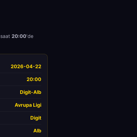
 saat
20:00
'de
2026-04-22
20:00
Digit-Alb
Avrupa Ligi
Digit
Alb