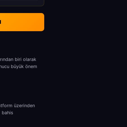
l
ından biri olarak
sonucu büyük önem
latform üzerinden
ı bahis