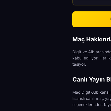
Maç Hakkınd
Digit ve Alb arasınd
kabul ediliyor. Her
taşıyor.
Canlı Yayın Bi
Maç Digit-Alb kanalı
lisanslı canlı maç ya
seçeneklerinden fayda