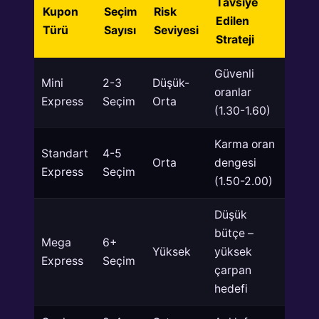
Tavsiye
Kupon
Seçim
Risk
Edilen
Türü
Sayısı
Seviyesi
Strateji
Güvenli
Mini
2-3
Düşük-
oranlar
Express
Seçim
Orta
(1.30-1.60)
Karma oran
Standart
4-5
Orta
dengesi
Express
Seçim
(1.50-2.00)
Düşük
bütçe –
Mega
6+
Yüksek
yüksek
Express
Seçim
çarpan
hedefi