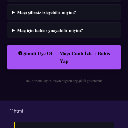
Maçı şifresiz izleyebilir miyim?
Maç için bahis oynayabilir miyim?
⚽ Şimdi Üye Ol — Maçı Canlı İzle + Bahis
Yap
18+ Sorumlu oyun. Yayın bilgileri değişiklik gösterebilir.
```html