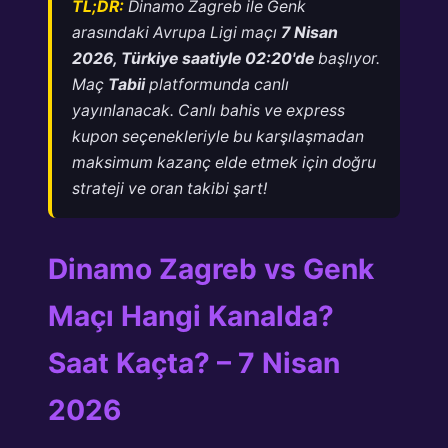
TL;DR:
Dinamo Zagreb ile Genk
arasındaki Avrupa Ligi maçı
7 Nisan
2026, Türkiye saatiyle 02:20'de
başlıyor.
Maç
Tabii
platformunda canlı
yayınlanacak. Canlı bahis ve express
kupon seçenekleriyle bu karşılaşmadan
maksimum kazanç elde etmek için doğru
strateji ve oran takibi şart!
Dinamo Zagreb vs Genk
Maçı Hangi Kanalda?
Saat Kaçta? – 7 Nisan
2026