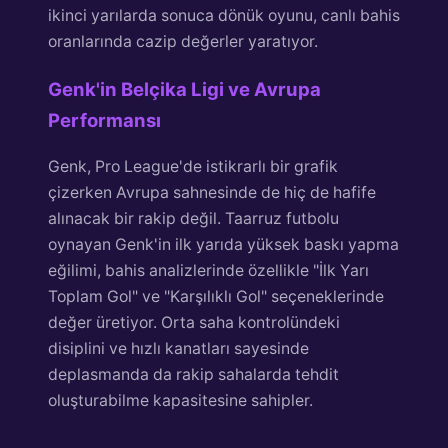
ikinci yarılarda sonuca dönük oyunu, canlı bahis
oranlarında cazip değerler yaratıyor.
Genk'in Belçika Ligi ve Avrupa
Performansı
Genk, Pro League'de istikrarlı bir grafik
çizerken Avrupa sahnesinde de hiç de hafife
alınacak bir rakip değil. Taarruz futbolu
oynayan Genk'in ilk yarıda yüksek baskı yapma
eğilimi, bahis analizlerinde özellikle "İlk Yarı
Toplam Gol" ve "Karşılıklı Gol" seçeneklerinde
değer üretiyor. Orta saha kontrolündeki
disiplini ve hızlı kanatları sayesinde
deplasmanda da rakip sahalarda tehdit
oluşturabilme kapasitesine sahipler.