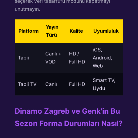
seçerek veri tasarrufu modunu kapatmayı
unutmayın.
Yayın
Platform
Kalite
Uyumluluk
Türü
iOS,
Canlı +
HD /
Tabii
Android,
VOD
Full HD
Web
Smart TV,
Tabii TV
Canlı
Full HD
Uydu
Dinamo Zagreb ve Genk'in Bu
Sezon Forma Durumları Nasıl?