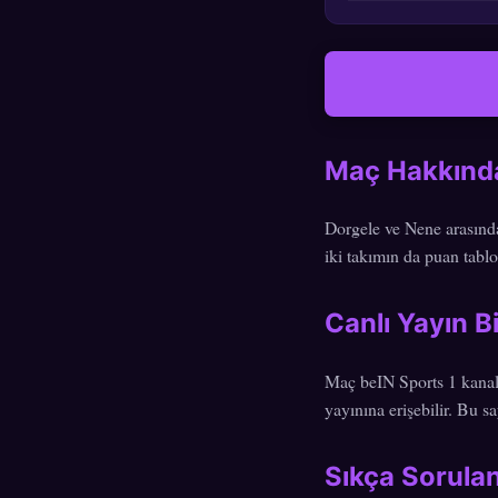
Maç Hakkınd
Dorgele ve Nene arasında
iki takımın da puan tab
Canlı Yayın Bi
Maç beIN Sports 1 kanalı
yayınına erişebilir. Bu s
Sıkça Sorulan