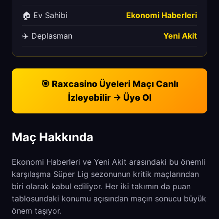
🏠 Ev Sahibi
Ekonomi Haberleri
✈️ Deplasman
Yeni Akit
🎯 Raxcasino Üyeleri Maçı Canlı
İzleyebilir → Üye Ol
Maç Hakkında
Ekonomi Haberleri ve Yeni Akit arasındaki bu önemli
karşılaşma Süper Lig sezonunun kritik maçlarından
biri olarak kabul ediliyor. Her iki takımın da puan
tablosundaki konumu açısından maçın sonucu büyük
önem taşıyor.