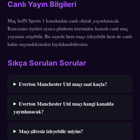
Canlı Yayın Bilgileri
Maç beIN Sports 1 kanalından canlı olarak yayınlanacak.
Raxcasino üyeleri ayrıca platform üzerinden lisanslı canlı maç
yayınına erişebilir. Bu sayede hem maçı izleyebilir hem de canlı
bahis seçeneklerinden faydalanabilirsiniz.
Sıkça Sorulan Sorular
Everton Manchester Utd maçı saat kaçta?
Everton Manchester Utd maçı hangi kanalda
yayınlanacak?
Maçı şifresiz izleyebilir miyim?