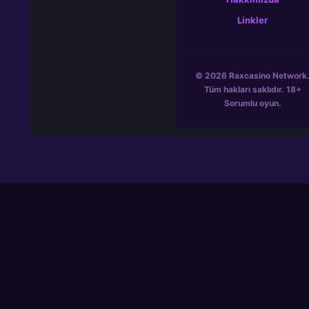
Linkler
© 2026 Raxcasino Network
Tüm hakları saklıdır. 18+
Sorumlu oyun.