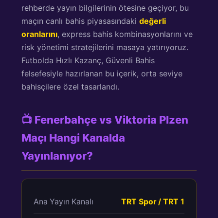
rehberde yayın bilgilerinin ötesine geçiyor, bu
maçın canlı bahis piyasasındaki
değerli
oranlarını
, express bahis kombinasyonlarını ve
risk yönetimi stratejilerini masaya yatırıyoruz.
Futbolda Hızlı Kazanç, Güvenli Bahis
felsefesiyle hazırlanan bu içerik, orta seviye
bahisçilere özel tasarlandı.
📺 Fenerbahçe vs Viktoria Plzen
Maçı Hangi Kanalda
Yayınlanıyor?
Ana Yayın Kanalı
TRT Spor / TRT 1