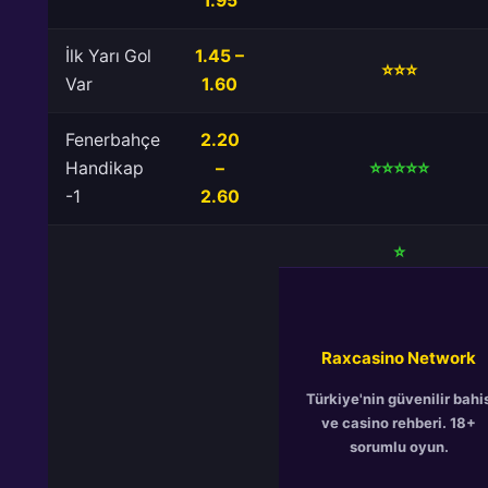
1.95
İlk Yarı Gol
1.45 –
⭐⭐⭐
Var
1.60
Fenerbahçe
2.20
Handikap
–
⭐⭐⭐⭐⭐
-1
2.60
⭐
Raxcasino Network
Türkiye'nin güvenilir bahi
ve casino rehberi. 18+
sorumlu oyun.