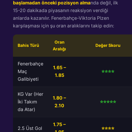
başlamadan önceki pozisyon alma
nda değil, ilk
15-20 dakikada piyasanın reaksiyon verdiği
anlarda kazanılır. Fenerbahçe-Viktoria Plzen
karşılaşması için şu oran aralıklarını takip edin:
Oran
Bahis Türü
Değer Skoru
Aralığı
Fenerbahçe
1.65 –
Maç
⭐⭐⭐⭐
1.85
Galibiyeti
KG Var (Her
1.80 –
İki Takım
⭐⭐⭐⭐⭐
2.10
da Atar)
1.75 –
2.5 Üst Gol
⭐⭐⭐⭐