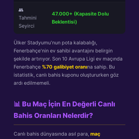
👥
47.000+ (Kapasite Dolu
Tahmini
Beklentisi)
Seyirci
Ülker Stadyumu'nun pota kalabalığı,
Fenerbahçe'nin ev sahibi avantajını belirgin
şekilde artırıyor. Son 10 Avrupa Ligi ev maçında
Fenerbahçe
%70 galibiyet oranı
na sahip. Bu
istatistik, canlı bahis kuponu oluştururken göz
ardı edilmemeli.
📊 Bu Maç İçin En Değerli Canlı
Bahis Oranları Nelerdir?
Canlı bahis dünyasında asıl para,
maç