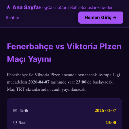
★ Ana Sayfa
Blog
Casino
Canlı Bahis
Bonuslar
Haberler
Hemen Giriş →
Rehber
Fenerbahçe vs Viktoria Plzen
Maçı Yayını
Fenerbahçe ile Viktoria Plzen arasında oynanacak Avrupa Ligi
2026-04-07
23:00
mücadelesi
tarihinde saat
'de başlayacak.
Maç TRT ekranlarından canlı yayınlanacak.
2026-04-07
📅 Tarih
23:00
⏰ Saat