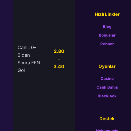
Hızlı Linkler
Blog
Bonuslar
Rehber
Canlı: 0-
2.80
0'dan
–
Sonra FEN
Oyunlar
3.40
Gol
Casino
Canlı Bahis
Blackjack
Destek
Hakkımızda