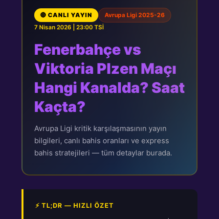
🔴 CANLI YAYIN
Avrupa Ligi 2025-26
7 Nisan 2026 | 23:00 TSİ
Fenerbahçe vs
Viktoria Plzen Maçı
Hangi Kanalda? Saat
Kaçta?
Avrupa Ligi kritik karşılaşmasının yayın
bilgileri, canlı bahis oranları ve express
bahis stratejileri — tüm detaylar burada.
⚡ TL;DR — HIZLI ÖZET