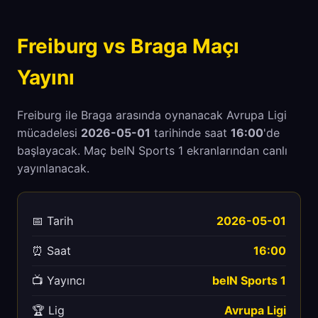
Freiburg vs Braga Maçı
Yayını
Freiburg ile Braga arasında oynanacak Avrupa Ligi
mücadelesi
2026-05-01
tarihinde saat
16:00
'de
başlayacak. Maç beIN Sports 1 ekranlarından canlı
yayınlanacak.
📅 Tarih
2026-05-01
⏰ Saat
16:00
📺 Yayıncı
beIN Sports 1
🏆 Lig
Avrupa Ligi