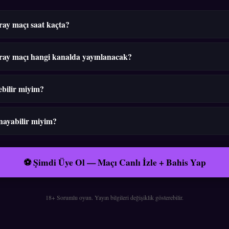
ray maçı saat kaçta?
ray maçı hangi kanalda yayınlanacak?
yebilir miyim?
nayabilir miyim?
⚽ Şimdi Üye Ol — Maçı Canlı İzle + Bahis Yap
18+ Sorumlu oyun. Yayın bilgileri değişiklik gösterebilir.