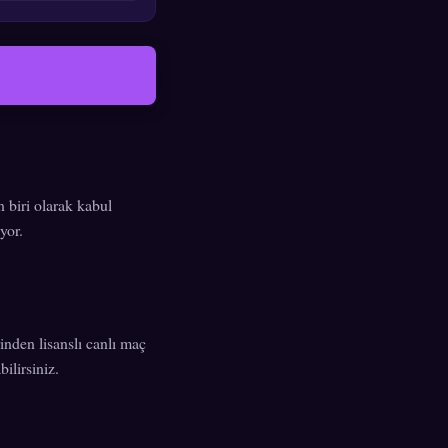
 biri olarak kabul
yor.
nden lisanslı canlı maç
ilirsiniz.