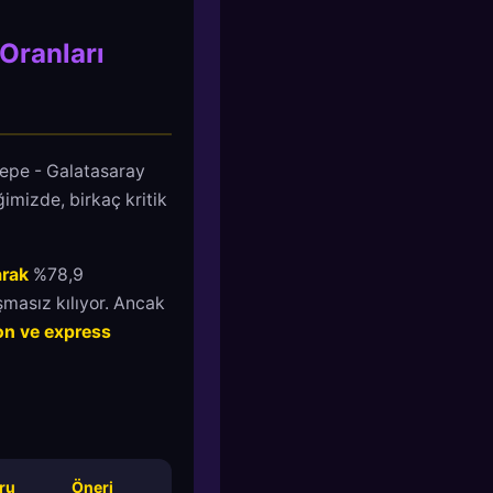
Oranları
epe - Galatasaray
ğimizde, birkaç kritik
arak
%78,9
ışmasız kılıyor. Ancak
n ve express
ru
Öneri