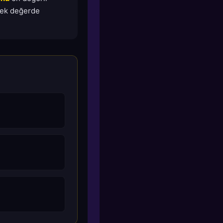
ksek değerde