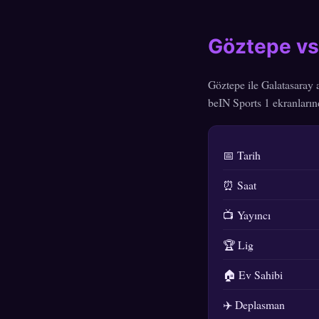
Göztepe vs
Göztepe ile Galatasaray
beIN Sports 1 ekranların
📅 Tarih
⏰ Saat
📺 Yayıncı
🏆 Lig
🏠 Ev Sahibi
✈️ Deplasman