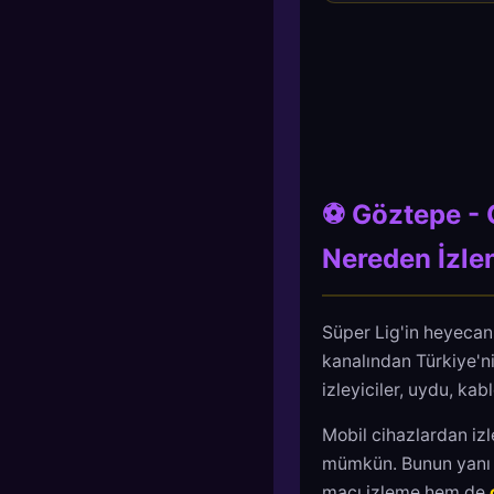
⚽ Göztepe - 
Nereden İzle
Süper Lig'in heyecan
kanalından Türkiye'ni
izleyiciler, uydu, kabl
Mobil cihazlardan iz
mümkün. Bunun yanı sı
maçı izleme hem de