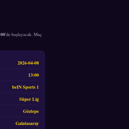
:00
'de başlayacak. Maç
2026-04-08
13:00
beIN Sports 1
Süper Lig
Göztepe
Galatasaray