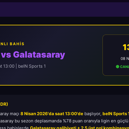
ANLI BAHİS
1
vs Galatasaray
08 
t 13:00 | beIN Sports 1
🔴 CANL
;DR)
saray maçı
8 Nisan 2026'da saat 13:00'de
başlıyor,
beIN Sports 
atasaray bu sezon deplasmanda %78 puan oranıyla ligin en güçlü
ess bahislerde
Galatasaray galibiyeti + 2.5 üst gol kombinasy