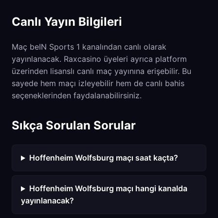
Canlı Yayın Bilgileri
Maç beIN Sports 1 kanalından canlı olarak
yayınlanacak. Raxcasino üyeleri ayrıca platform
üzerinden lisanslı canlı maç yayınına erişebilir. Bu
sayede hem maçı izleyebilir hem de canlı bahis
seçeneklerinden faydalanabilirsiniz.
Sıkça Sorulan Sorular
Hoffenheim Wolfsburg maçı saat kaçta?
Hoffenheim Wolfsburg maçı hangi kanalda
yayınlanacak?