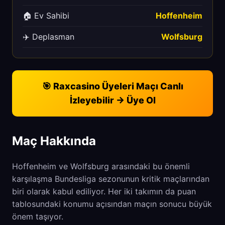
🏠 Ev Sahibi
Hoffenheim
✈️ Deplasman
Wolfsburg
🎯 Raxcasino Üyeleri Maçı Canlı
İzleyebilir → Üye Ol
Maç Hakkında
Hoffenheim ve Wolfsburg arasındaki bu önemli
karşılaşma Bundesliga sezonunun kritik maçlarından
biri olarak kabul ediliyor. Her iki takımın da puan
tablosundaki konumu açısından maçın sonucu büyük
önem taşıyor.