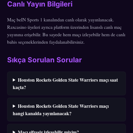
Canlı Yayın Bilgileri
Maç beIN Sports 1 kanalından canlı olarak yayınlanacak.
Raxcasino üyeleri ayrıca platform üzerinden lisanslı canlı maç
yayınına erişebilir. Bu sayede hem maçı izleyebilir hem de canlı
bahis seçeneklerinden faydalanabilirsiniz.
Sıkça Sorulan Sorular
Houston Rockets Golden State Warriors maçı saat
kaçta?
Houston Rockets Golden State Warriors maçı
hangi kanalda yayınlanacak?
Maçı şifresiz izleyebilir miyim?