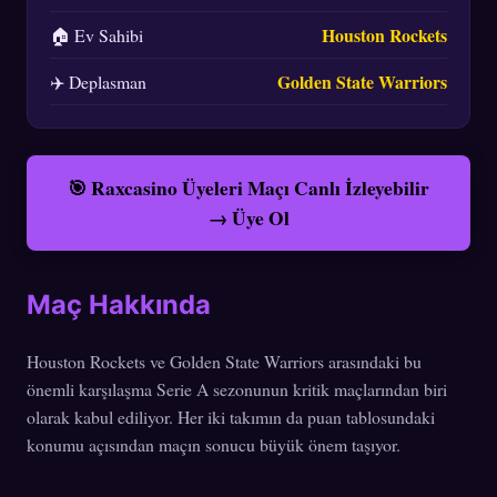
Houston Rockets
🏠 Ev Sahibi
Golden State Warriors
✈️ Deplasman
🎯 Raxcasino Üyeleri Maçı Canlı İzleyebilir
→ Üye Ol
Maç Hakkında
Houston Rockets ve Golden State Warriors arasındaki bu
önemli karşılaşma Serie A sezonunun kritik maçlarından biri
olarak kabul ediliyor. Her iki takımın da puan tablosundaki
konumu açısından maçın sonucu büyük önem taşıyor.