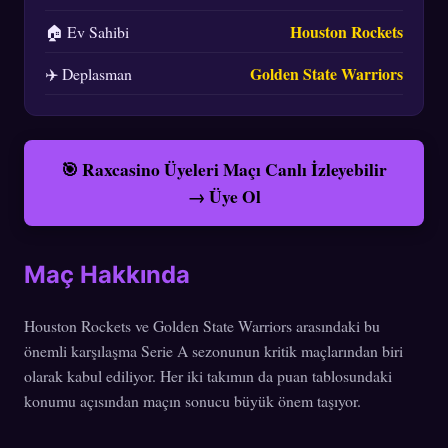
Houston Rockets
🏠 Ev Sahibi
Golden State Warriors
✈️ Deplasman
🎯 Raxcasino Üyeleri Maçı Canlı İzleyebilir
→ Üye Ol
Maç Hakkında
Houston Rockets ve Golden State Warriors arasındaki bu
önemli karşılaşma Serie A sezonunun kritik maçlarından biri
olarak kabul ediliyor. Her iki takımın da puan tablosundaki
konumu açısından maçın sonucu büyük önem taşıyor.