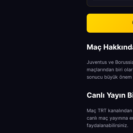
Maç Hakkınd
Juventus ve Borussi
maçlarından biri ola
sonucu büyük önem t
Canlı Yayın Bi
Maç TRT kanalından c
canlı maç yayınına e
faydalanabilirsiniz.