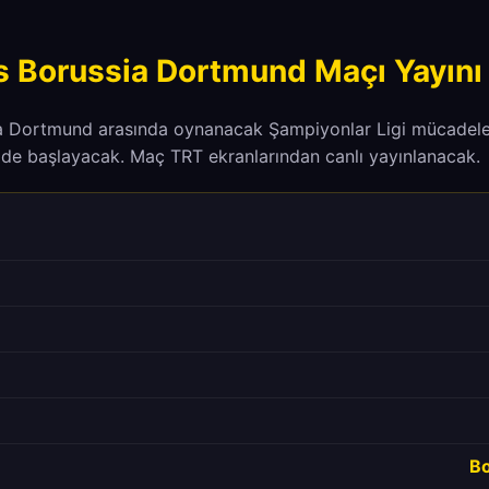
s Borussia Dortmund Maçı Yayını
ia Dortmund arasında oynanacak Şampiyonlar Ligi mücadel
'de başlayacak. Maç TRT ekranlarından canlı yayınlanacak.
Bo