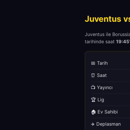
Juventus v
Juventus ile Boruss
tarihinde saat
19:45
📅 Tarih
⏰ Saat
📺 Yayıncı
🏆 Lig
🏠 Ev Sahibi
✈️ Deplasman