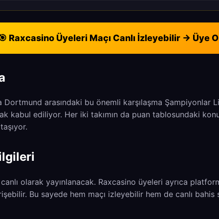
🎯 Raxcasino Üyeleri Maçı Canlı İzleyebilir → Üye O
a
a Dortmund arasındaki bu önemli karşılaşma Şampiyonlar Li
rak kabul ediliyor. Her iki takımın da puan tablosundaki ko
aşıyor.
lgileri
anlı olarak yayınlanacak. Raxcasino üyeleri ayrıca platform
rişebilir. Bu sayede hem maçı izleyebilir hem de canlı bahis