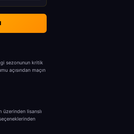
l
gi sezonunun kritik
numu açısından maçın
 üzerinden lisanslı
 seçeneklerinden