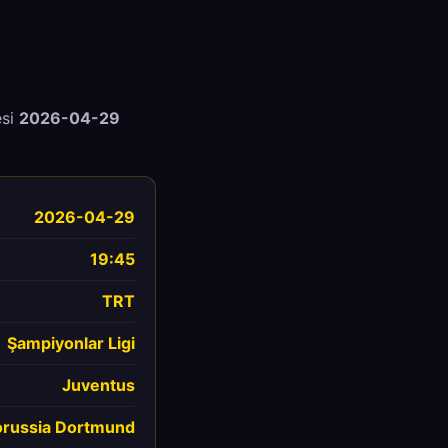
esi
2026-04-29
2026-04-29
19:45
TRT
Şampiyonlar Ligi
Juventus
russia Dortmund