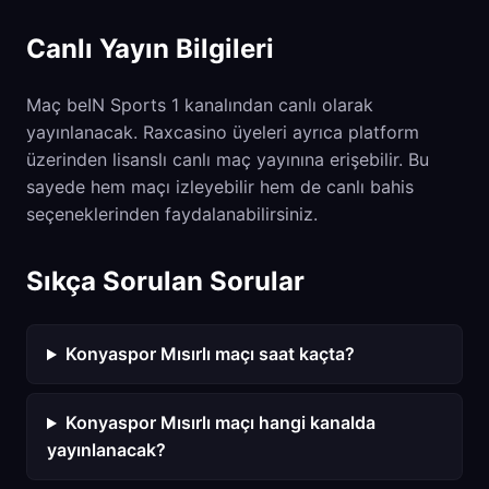
Canlı Yayın Bilgileri
Maç beIN Sports 1 kanalından canlı olarak
yayınlanacak. Raxcasino üyeleri ayrıca platform
üzerinden lisanslı canlı maç yayınına erişebilir. Bu
sayede hem maçı izleyebilir hem de canlı bahis
seçeneklerinden faydalanabilirsiniz.
Sıkça Sorulan Sorular
Konyaspor Mısırlı maçı saat kaçta?
Konyaspor Mısırlı maçı hangi kanalda
yayınlanacak?