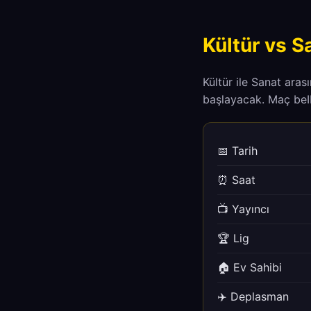
Kültür vs S
Kültür ile Sanat ar
başlayacak. Maç beIN
📅 Tarih
⏰ Saat
📺 Yayıncı
🏆 Lig
🏠 Ev Sahibi
✈️ Deplasman