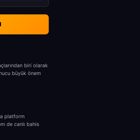
l
çlarından biri olarak
sonucu büyük önem
ca platform
em de canlı bahis