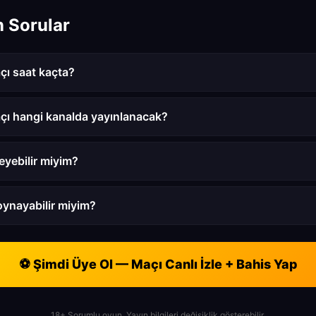
n Sorular
çı saat kaçta?
çı hangi kanalda yayınlanacak?
leyebilir miyim?
oynayabilir miyim?
⚽ Şimdi Üye Ol — Maçı Canlı İzle + Bahis Yap
18+ Sorumlu oyun. Yayın bilgileri değişiklik gösterebilir.