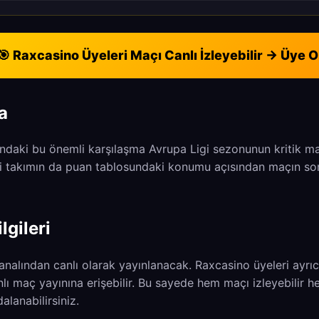
🎯 Raxcasino Üyeleri Maçı Canlı İzleyebilir → Üye O
a
ındaki bu önemli karşılaşma Avrupa Ligi sezonunun kritik ma
 iki takımın da puan tablosundaki konumu açısından maçın 
lgileri
nalından canlı olarak yayınlanacak. Raxcasino üyeleri ayrı
nlı maç yayınına erişebilir. Bu sayede hem maçı izleyebilir h
lanabilirsiniz.