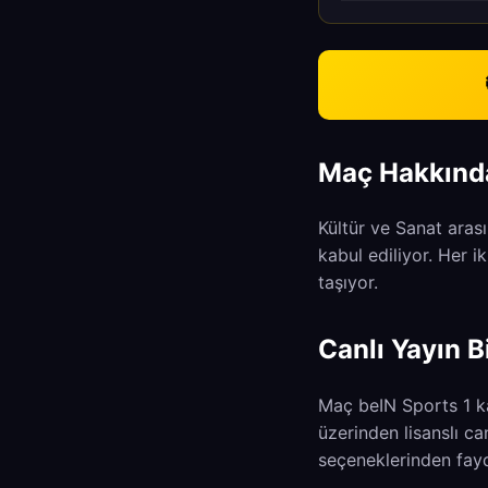
Maç Hakkınd
Kültür ve Sanat aras
kabul ediliyor. Her
taşıyor.
Canlı Yayın Bi
Maç beIN Sports 1 ka
üzerinden lisanslı ca
seçeneklerinden fayda