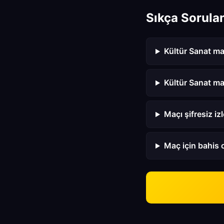
Sıkça Sorula
Kültür Sanat ma
Kültür Sanat ma
Maçı şifresiz iz
Maç için bahis 