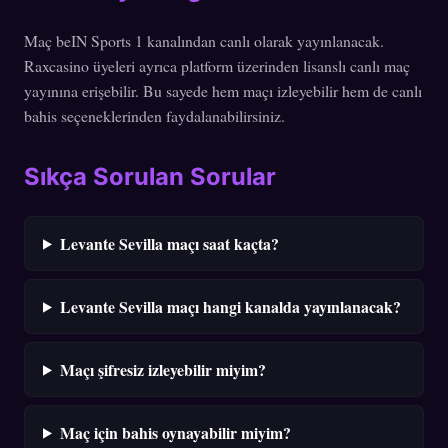
Maç beIN Sports 1 kanalından canlı olarak yayınlanacak.
Raxcasino üyeleri ayrıca platform üzerinden lisanslı canlı maç
yayınına erişebilir. Bu sayede hem maçı izleyebilir hem de canlı
bahis seçeneklerinden faydalanabilirsiniz.
Sıkça Sorulan Sorular
Levante Sevilla maçı saat kaçta?
Levante Sevilla maçı hangi kanalda yayınlanacak?
Maçı şifresiz izleyebilir miyim?
Maç için bahis oynayabilir miyim?