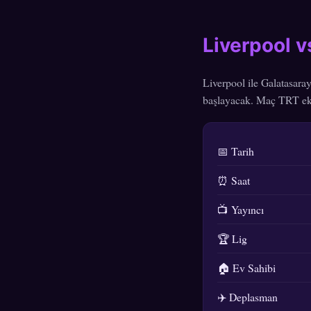
Liverpool v
Liverpool ile Galatasar
başlayacak. Maç TRT ekr
📅 Tarih
⏰ Saat
📺 Yayıncı
🏆 Lig
🏠 Ev Sahibi
✈️ Deplasman