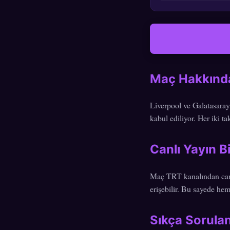
Maç Hakkınd
Liverpool ve Galatasaray
kabul ediliyor. Her iki
Canlı Yayın Bi
Maç TRT kanalından canlı
erişebilir. Bu sayede hem
Sıkça Sorulan