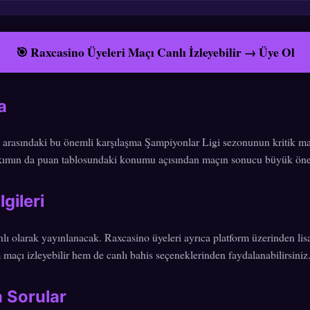
🎯 Raxcasino Üyeleri Maçı Canlı İzleyebilir → Üye Ol
a
 arasındaki bu önemli karşılaşma Şampiyonlar Ligi sezonunun kritik maç
 takımın da puan tablosundaki konumu açısından maçın sonucu büyük öne
lgileri
 olarak yayınlanacak. Raxcasino üyeleri ayrıca platform üzerinden lisa
 maçı izleyebilir hem de canlı bahis seçeneklerinden faydalanabilirsiniz
 Sorular