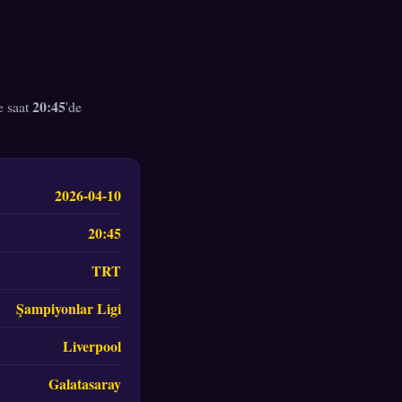
20:45
e saat
'de
2026-04-10
20:45
TRT
Şampiyonlar Ligi
Liverpool
Galatasaray