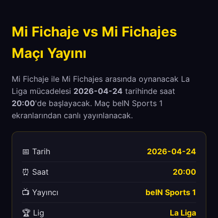
Mi Fichaje vs Mi Fichajes
Maçı Yayını
Mi Fichaje ile Mi Fichajes arasında oynanacak La
Liga mücadelesi
2026-04-24
tarihinde saat
20:00
'de başlayacak. Maç beIN Sports 1
ekranlarından canlı yayınlanacak.
📅 Tarih
2026-04-24
⏰ Saat
20:00
📺 Yayıncı
beIN Sports 1
🏆 Lig
La Liga