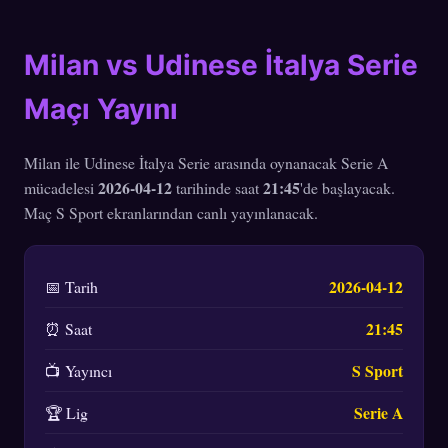
Milan vs Udinese İtalya Serie
Maçı Yayını
Milan ile Udinese İtalya Serie arasında oynanacak Serie A
2026-04-12
21:45
mücadelesi
tarihinde saat
'de başlayacak.
Maç S Sport ekranlarından canlı yayınlanacak.
2026-04-12
📅 Tarih
21:45
⏰ Saat
S Sport
📺 Yayıncı
Serie A
🏆 Lig