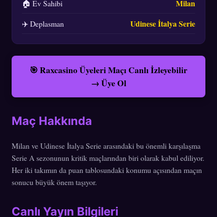
Milan
🏠 Ev Sahibi
Udinese İtalya Serie
✈️ Deplasman
🎯 Raxcasino Üyeleri Maçı Canlı İzleyebilir
→ Üye Ol
Maç Hakkında
Milan ve Udinese İtalya Serie arasındaki bu önemli karşılaşma
Serie A sezonunun kritik maçlarından biri olarak kabul ediliyor.
Her iki takımın da puan tablosundaki konumu açısından maçın
sonucu büyük önem taşıyor.
Canlı Yayın Bilgileri