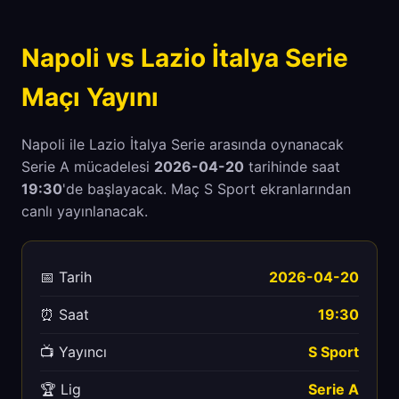
Napoli vs Lazio İtalya Serie
Maçı Yayını
Napoli ile Lazio İtalya Serie arasında oynanacak
Serie A mücadelesi
2026-04-20
tarihinde saat
19:30
'de başlayacak. Maç S Sport ekranlarından
canlı yayınlanacak.
📅 Tarih
2026-04-20
⏰ Saat
19:30
📺 Yayıncı
S Sport
🏆 Lig
Serie A