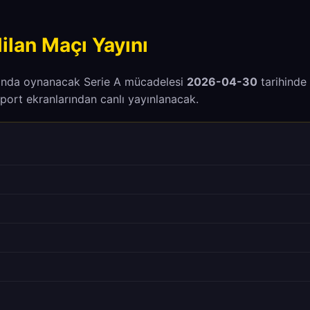
ilan Maçı Yayını
asında oynanacak Serie A mücadelesi
2026-04-30
tarihinde
ort ekranlarından canlı yayınlanacak.