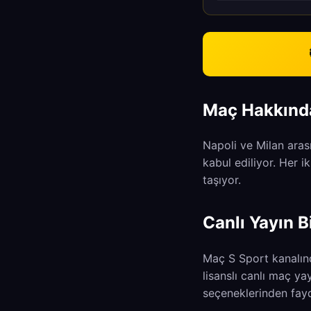
Maç Hakkınd
Napoli ve Milan aras
kabul ediliyor. Her
taşıyor.
Canlı Yayın Bi
Maç S Sport kanalınd
lisanslı canlı maç ya
seçeneklerinden fayda