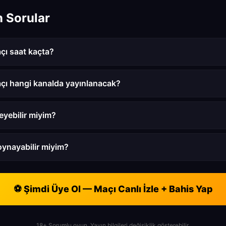
n Sorular
çı saat kaçta?
çı hangi kanalda yayınlanacak?
leyebilir miyim?
oynayabilir miyim?
⚽ Şimdi Üye Ol — Maçı Canlı İzle + Bahis Yap
18+ Sorumlu oyun. Yayın bilgileri değişiklik gösterebilir.