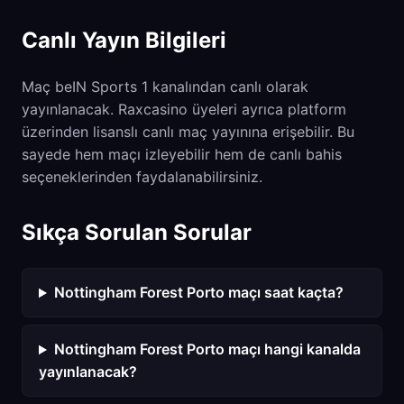
Canlı Yayın Bilgileri
Maç beIN Sports 1 kanalından canlı olarak
yayınlanacak. Raxcasino üyeleri ayrıca platform
üzerinden lisanslı canlı maç yayınına erişebilir. Bu
sayede hem maçı izleyebilir hem de canlı bahis
seçeneklerinden faydalanabilirsiniz.
Sıkça Sorulan Sorular
Nottingham Forest Porto maçı saat kaçta?
Nottingham Forest Porto maçı hangi kanalda
yayınlanacak?