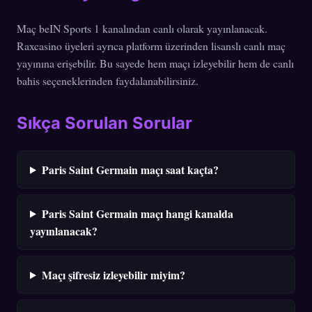
Maç beIN Sports 1 kanalından canlı olarak yayınlanacak.
Raxcasino üyeleri ayrıca platform üzerinden lisanslı canlı maç
yayınına erişebilir. Bu sayede hem maçı izleyebilir hem de canlı
bahis seçeneklerinden faydalanabilirsiniz.
Sıkça Sorulan Sorular
Paris Saint Germain maçı saat kaçta?
Paris Saint Germain maçı hangi kanalda
yayınlanacak?
Maçı şifresiz izleyebilir miyim?