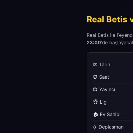
Real Betis 
Real Betis ile Feye
23:00
'de başlayaca
📅 Tarih
⏰ Saat
📺 Yayıncı
🏆 Lig
🏠 Ev Sahibi
✈️ Deplasman