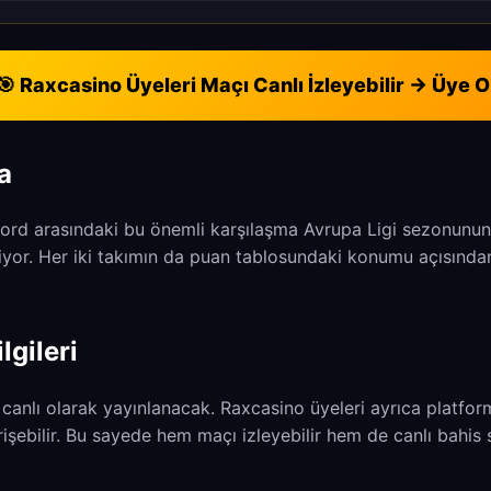
🎯 Raxcasino Üyeleri Maçı Canlı İzleyebilir → Üye O
a
ord arasındaki bu önemli karşılaşma Avrupa Ligi sezonunun
iliyor. Her iki takımın da puan tablosundaki konumu açısınd
lgileri
anlı olarak yayınlanacak. Raxcasino üyeleri ayrıca platform
rişebilir. Bu sayede hem maçı izleyebilir hem de canlı bahis