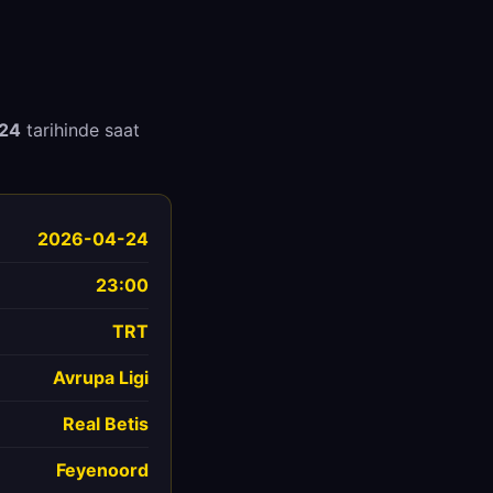
24
tarihinde saat
2026-04-24
23:00
TRT
Avrupa Ligi
Real Betis
Feyenoord