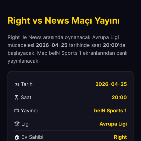
Right vs News Maçı Yayını
Right ile News arasında oynanacak Avrupa Ligi
mücadelesi
2026-04-25
tarihinde saat
20:00
'de
başlayacak. Maç beIN Sports 1 ekranlarından canlı
yayınlanacak.
📅 Tarih
2026-04-25
⏰ Saat
20:00
📺 Yayıncı
beIN Sports 1
🏆 Lig
Avrupa Ligi
🏠 Ev Sahibi
Right