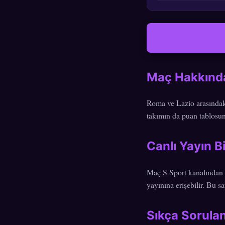
Maç Hakkınd
Roma ve Lazio arasındaki
takımın da puan tablosu
Canlı Yayın Bi
Maç S Sport kanalından c
yayınına erişebilir. Bu s
Sıkça Sorulan