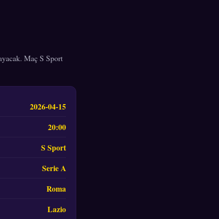
layacak. Maç S Sport
2026-04-15
20:00
S Sport
Serie A
Roma
Lazio