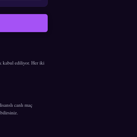
kabul ediliyor. Her iki
isanslı canlı maç
ilirsiniz.