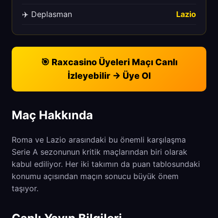
✈️ Deplasman
Lazio
🎯 Raxcasino Üyeleri Maçı Canlı
İzleyebilir → Üye Ol
Maç Hakkında
Roma ve Lazio arasındaki bu önemli karşılaşma
Serie A sezonunun kritik maçlarından biri olarak
kabul ediliyor. Her iki takımın da puan tablosundaki
konumu açısından maçın sonucu büyük önem
taşıyor.