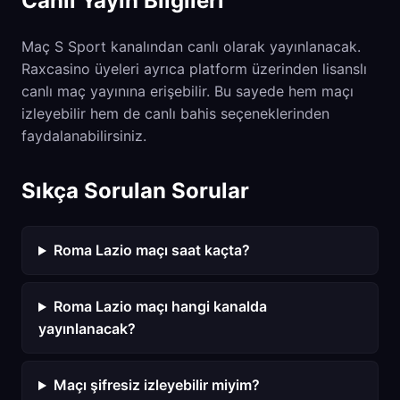
Canlı Yayın Bilgileri
Maç S Sport kanalından canlı olarak yayınlanacak.
Raxcasino üyeleri ayrıca platform üzerinden lisanslı
canlı maç yayınına erişebilir. Bu sayede hem maçı
izleyebilir hem de canlı bahis seçeneklerinden
faydalanabilirsiniz.
Sıkça Sorulan Sorular
Roma Lazio maçı saat kaçta?
Roma Lazio maçı hangi kanalda
yayınlanacak?
Maçı şifresiz izleyebilir miyim?