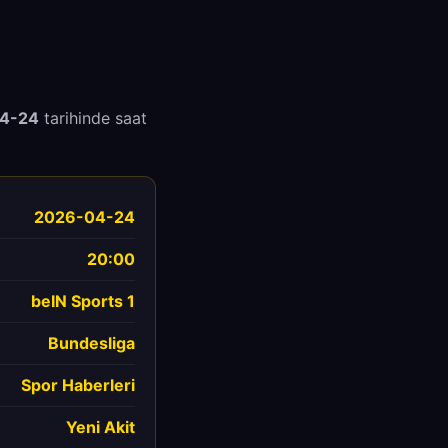
4-24
tarihinde saat
2026-04-24
20:00
beIN Sports 1
Bundesliga
Spor Haberleri
Yeni Akit