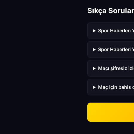
Sıkça Sorula
Spor Haberleri 
Spor Haberleri 
Maçı şifresiz iz
Maç için bahis 