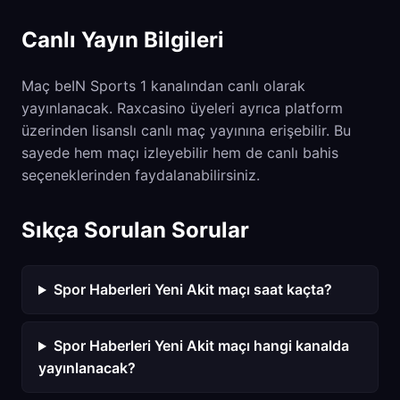
Canlı Yayın Bilgileri
Maç beIN Sports 1 kanalından canlı olarak
yayınlanacak. Raxcasino üyeleri ayrıca platform
üzerinden lisanslı canlı maç yayınına erişebilir. Bu
sayede hem maçı izleyebilir hem de canlı bahis
seçeneklerinden faydalanabilirsiniz.
Sıkça Sorulan Sorular
Spor Haberleri Yeni Akit maçı saat kaçta?
Spor Haberleri Yeni Akit maçı hangi kanalda
yayınlanacak?