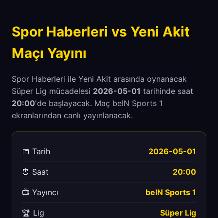
Spor Haberleri vs Yeni Akit
Maçı Yayını
Spor Haberleri ile Yeni Akit arasında oynanacak
Süper Lig mücadelesi
2026-05-01
tarihinde saat
20:00
'de başlayacak. Maç beIN Sports 1
ekranlarından canlı yayınlanacak.
📅 Tarih
2026-05-01
⏰ Saat
20:00
📺 Yayıncı
beIN Sports 1
🏆 Lig
Süper Lig