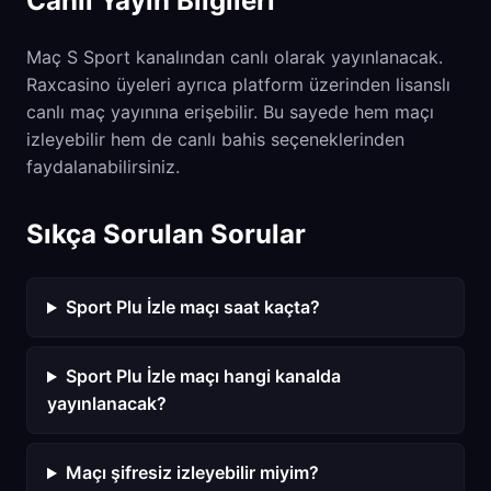
Canlı Yayın Bilgileri
Maç S Sport kanalından canlı olarak yayınlanacak.
Raxcasino üyeleri ayrıca platform üzerinden lisanslı
canlı maç yayınına erişebilir. Bu sayede hem maçı
izleyebilir hem de canlı bahis seçeneklerinden
faydalanabilirsiniz.
Sıkça Sorulan Sorular
Sport Plu İzle maçı saat kaçta?
Sport Plu İzle maçı hangi kanalda
yayınlanacak?
Maçı şifresiz izleyebilir miyim?