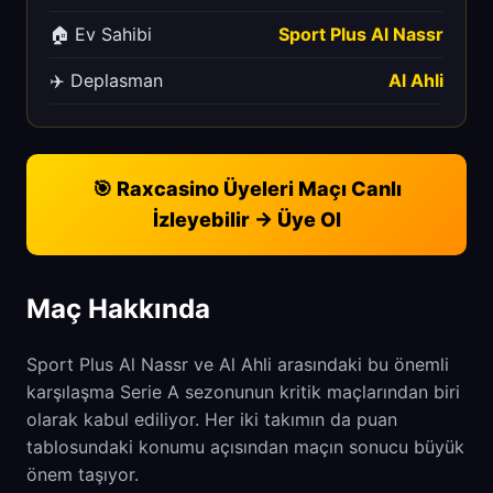
🏠 Ev Sahibi
Sport Plus Al Nassr
✈️ Deplasman
Al Ahli
🎯 Raxcasino Üyeleri Maçı Canlı
İzleyebilir → Üye Ol
Maç Hakkında
Sport Plus Al Nassr ve Al Ahli arasındaki bu önemli
karşılaşma Serie A sezonunun kritik maçlarından biri
olarak kabul ediliyor. Her iki takımın da puan
tablosundaki konumu açısından maçın sonucu büyük
önem taşıyor.