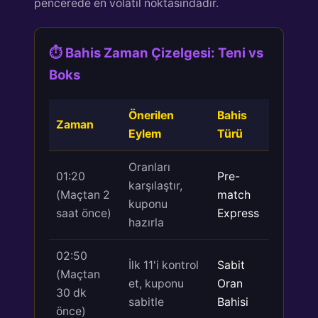
pencerede en volatil noktasındadır.
⏱️ Bahis Zaman Çizelgesi: Teni vs
Boks
Önerilen
Bahis
Zaman
Eylem
Türü
Oranları
01:20
Pre-
karşılaştır,
(Maçtan 2
match
kuponu
saat önce)
Express
hazırla
02:50
İlk 11'i kontrol
Sabit
(Maçtan
et, kuponu
Oran
30 dk
sabitle
Bahisi
önce)