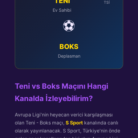
TENİ
TSİ
Ev Sahibi
⚽
BOKS
Deplasman
Teni vs Boks Maçını Hangi
Kanalda İzleyebilirim?
Avrupa Ligi'nin heyecan verici karşılaşması
olan Teni - Boks maçı,
S Sport
kanalında canlı
olarak yayınlanacak. S Sport, Türkiye'nin önde