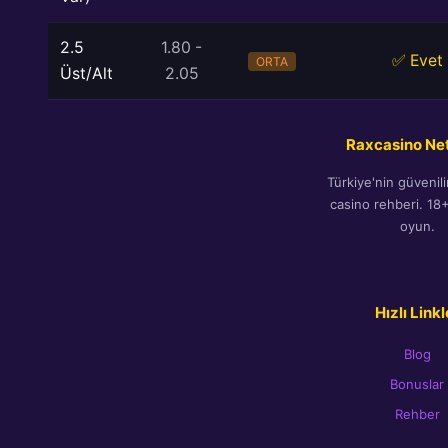
2.5
1.80 -
✅ Evet
ORTA
Üst/Alt
2.05
Raxcasino Ne
Türkiye'nin güvenili
casino rehberi. 18
oyun.
Hızlı Linkl
Blog
Bonuslar
Rehber