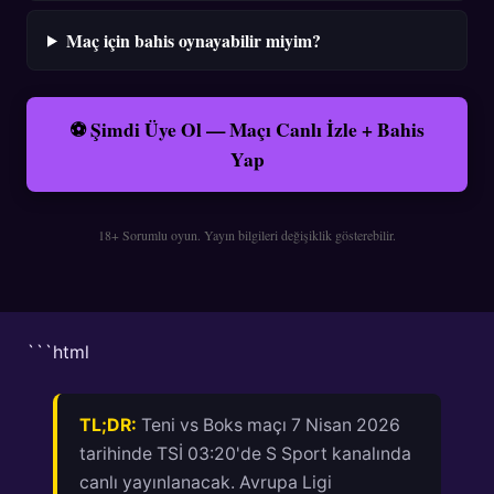
Maç için bahis oynayabilir miyim?
⚽ Şimdi Üye Ol — Maçı Canlı İzle + Bahis
Yap
18+ Sorumlu oyun. Yayın bilgileri değişiklik gösterebilir.
```html
TL;DR:
Teni vs Boks maçı 7 Nisan 2026
tarihinde TSİ 03:20'de S Sport kanalında
canlı yayınlanacak. Avrupa Ligi