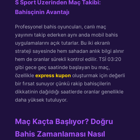
S Sport Üzerinden Maç Takibi:
Bahisçinin Avantajı
Profesyonel bahis oyuncuları, canlı maç
yayınını takip ederken aynı anda mobil bahis
uygulamalarını açık tutarlar. Bu iki ekranlı
strateji sayesinde hem sahadan anlık bilgi alınır
hem de oranlar sürekli kontrol edilir. TSİ 03:20
gibi gece geç saatinde başlayan bu maç,
özellikle
express kupon
oluşturmak için değerli
bir fırsat sunuyor çünkü rakip bahisçilerin
dikkatinin dağıldığı saatlerde oranlar genellikle
daha yüksek tutuluyor.
Maç Kaçta Başlıyor? Doğru
Bahis Zamanlaması Nasıl