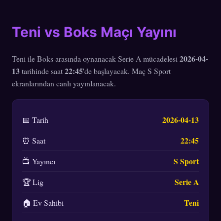
Teni vs Boks Maçı Yayını
2026-04-
Teni ile Boks arasında oynanacak Serie A mücadelesi
13
22:45
tarihinde saat
'de başlayacak. Maç S Sport
ekranlarından canlı yayınlanacak.
2026-04-13
📅 Tarih
22:45
⏰ Saat
S Sport
📺 Yayıncı
Serie A
🏆 Lig
Teni
🏠 Ev Sahibi