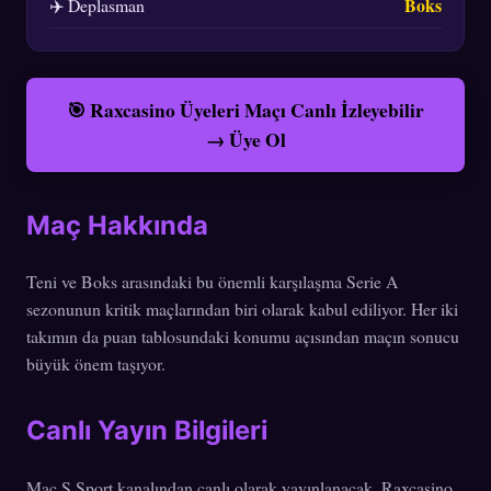
Boks
✈️ Deplasman
🎯 Raxcasino Üyeleri Maçı Canlı İzleyebilir
→ Üye Ol
Maç Hakkında
Teni ve Boks arasındaki bu önemli karşılaşma Serie A
sezonunun kritik maçlarından biri olarak kabul ediliyor. Her iki
takımın da puan tablosundaki konumu açısından maçın sonucu
büyük önem taşıyor.
Canlı Yayın Bilgileri
Maç S Sport kanalından canlı olarak yayınlanacak. Raxcasino