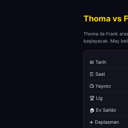
Thoma vs F
Thoma ile Frank ara
başlayacak. Maç beIN
📅 Tarih
⏰ Saat
📺 Yayıncı
🏆 Lig
🏠 Ev Sahibi
✈️ Deplasman