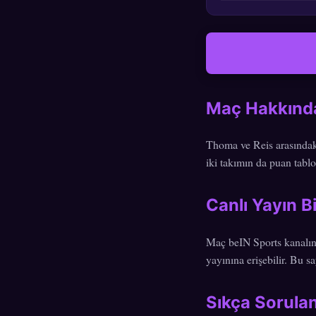
Maç Hakkınd
Thoma ve Reis arasındaki
iki takımın da puan tab
Canlı Yayın Bi
Maç beIN Sports kanalınd
yayınına erişebilir. Bu s
Sıkça Sorulan