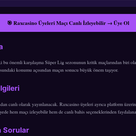
🎯 Raxcasino Üyeleri Maçı Canlı İzleyebilir → Üye Ol
a
 bu önemli karşılaşma Süper Lig sezonunun kritik maçlarından biri olar
losundaki konumu açısından maçın sonucu büyük önem taşıyor.
lgileri
an canlı olarak yayınlanacak. Raxcasino üyeleri ayrıca platform üzerin
ayede hem maçı izleyebilir hem de canlı bahis seçeneklerinden faydalanab
 Sorular