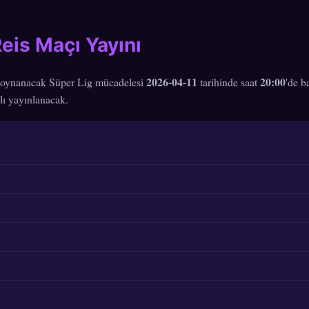
eis Maçı Yayını
2026-04-11
20:00
a oynanacak Süper Lig mücadelesi
tarihinde saat
'de b
lı yayınlanacak.