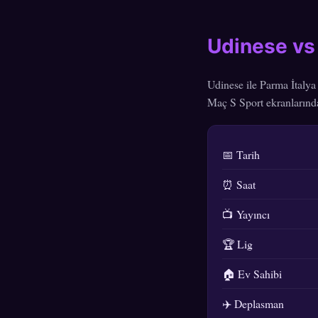
Udinese vs 
Udinese ile Parma İtaly
Maç S Sport ekranlarınd
📅 Tarih
⏰ Saat
📺 Yayıncı
🏆 Lig
🏠 Ev Sahibi
✈️ Deplasman